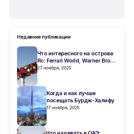
Недавние публикации
Что интересного на острове
Яс: Ferrari World, Warner Bros,
Yas Waterworld
27 ноября, 2025
Когда и как лучше
посещать Бурдж-Халифу
17 ноября, 2025
Что надевать в ОАЭ: